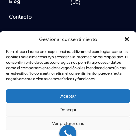
Blog
(UE)
Contacto
Gestionar consentimiento
Para ofrecer las mejores experiencias, utilizamos tecnologías como las
cookies para almacenar y/o acceder a la información del dispositivo. El
consentimiento de estas tecnologías nos permitirá procesar datos
como el comportamiento de navegación o las identificaciones únicas
en este sitio. No consentir o retirar el consentimiento, puede afectar
negativamente a ciertas características y funciones.
Aceptar
Denegar
© 2024 - 2026 • 24h Cerrajeros
24h Cerrajeros
| Todos los
derechos reservados | Diseño
Páginas Web Iván González
Ver preferencias